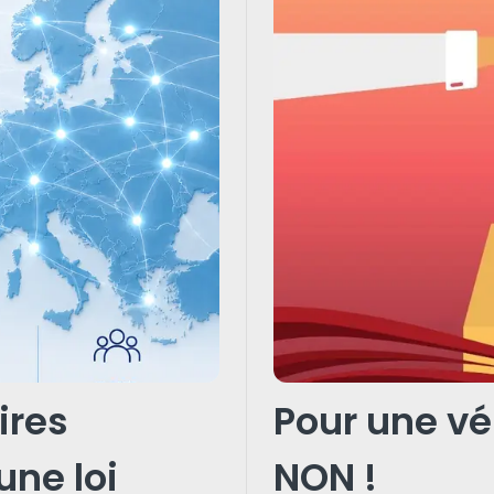
l'emploi et les condi
ires
Pour une vé
une loi
NON !