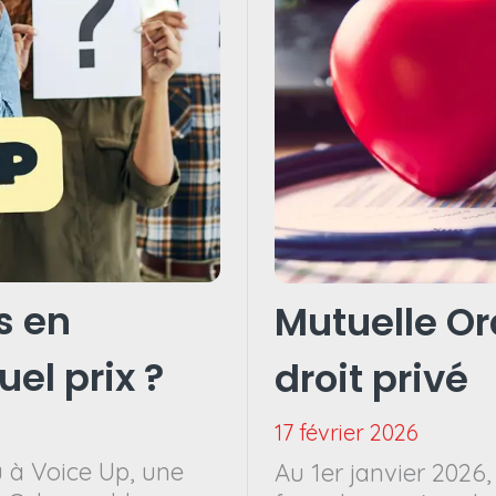
s en
Mutuelle Or
el prix ?
droit privé
17 février 2026
 à Voice Up, une
Au 1er janvier 2026