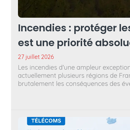
Incendies : protéger le
est une priorité absol
27 juillet 2026
Les incendies d'une ampleur exception
actuellement plusieurs régions de Fra
brutalement les conséquences des é
climatiques extrêmes. Derrière ces im
se trouvent des femmes et des homm
l'évacuation de leur domicile, à la pert
l'inquiétude pour leurs proches et à d
particulièrement éprouvantes.