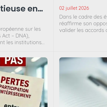
tieuse en
02 juillet 2026
Dans le cadre des é
ment, de
réaffirme son oppo
européenne sur les
valider les accords c
eraineté
 Act – DNA),
t les institutions
ambitieux afin de
 connectivité. Les
s réseaux de
nfrastructure
tivité, à
la transition