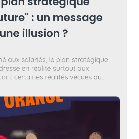
plan stratégique
Future" : un message
une illusion ?
né aux salariés, le plan stratégique
dresse en réalité surtout aux
ant certaines réalités vécues au