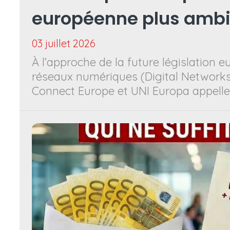
européenne plus ambi
faveur de l’investisse
03 juillet 2026
À l’approche de la future législation 
l’emploi et de la souv
réseaux numériques (Digital Networks
Connect Europe et UNI Europa appellen
numérique
européennes à adopter un texte plus 
renforcer l’écosystème européen de la
partenaires sociaux rappellent que le
télécommunications constituent une i
stratégique indispensable à la compéti
l’innovation, aux services publics et à 
numérique de l’Europe.