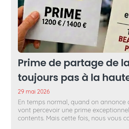
Prime de partage de la
toujours pas à la haute
29 mai 2026
En temps normal, quand on annonce au
vont percevoir une prime exceptionnell
contents. Mais cette fois, nous vous c
vous réjouir trop vite.