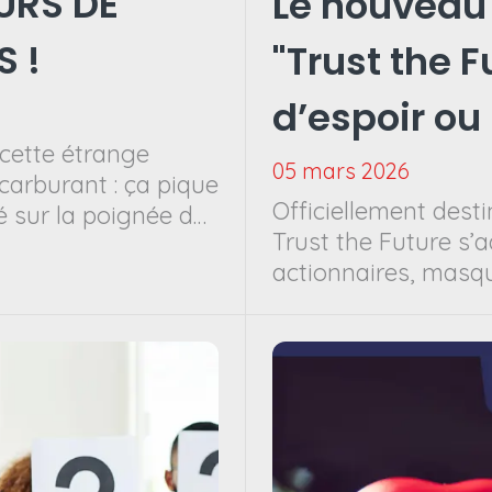
URS DE
Le nouveau 
S !
"Trust the 
d’espoir ou 
 cette étrange
05 mars 2026
 carburant : ça pique
Officiellement desti
é sur la poignée de
Trust the Future s’a
 logée dans vos
actionnaires, masqu
e crois que tout le
quotidien.
ernières semaines.
, de char à voile,
 électrique… Encore
 hausse des prix de
liorer nos
épenses.