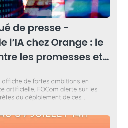
 de presse -
e l’IA chez Orange : le
tre les promesses et
 affiche de fortes ambitions en
e artificielle, FOCom alerte sur les
ètes du déploiement de ces
es salariés. Le syndicat demande
arence, de garanties sur les droits
 véritable évaluation des impacts sur