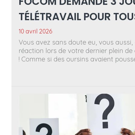
FOCOM DEMANDE 3 JO
TÉLÉTRAVAIL POUR TOU
10 avril 2026
Vous avez sans doute eu, vous aussi,
réaction lors de votre dernier plein de
! Comme si des oursins avaient pouss
la pompe, ou qu’une poussière s’était
yeux au moment de lire le prix payé. J
monde a eu ce même sentiment ces d
De quoi vous donner des envies de vélo
de covoiturage et achat d’une voiture
faut-il que ce soit possible ! Face à la
l’énergie, il est urgent d’agir pour amé
conditions de travail et ré duire nos d